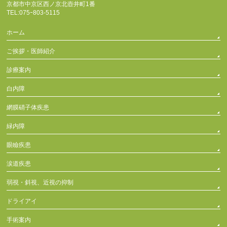
京都市中京区西ノ京北壺井町1番
TEL:075ｰ803-5115
ホーム
ご挨拶・医師紹介
診療案内
白内障
網膜硝子体疾患
緑内障
眼瞼疾患
涙道疾患
弱視・斜視、近視の抑制
ドライアイ
手術案内