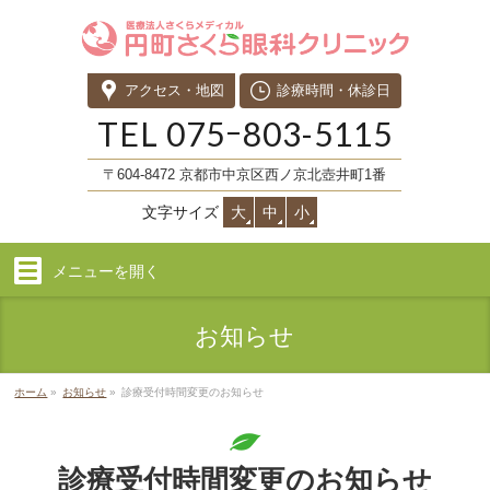
アクセス・地図
診療時間・休診日
TEL
075ｰ803-5115
〒604-8472 京都市中京区西ノ京北壺井町1番
文字サイズ
大
中
小
メニューを
開く
お知らせ
ホーム
»
お知らせ
»
診療受付時間変更のお知らせ
診療受付時間変更のお知らせ