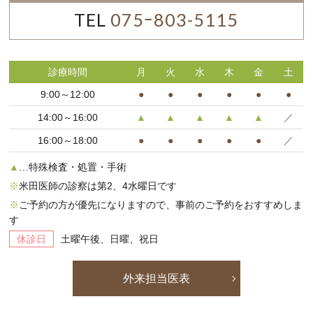
TEL
075ｰ803-5115
診療時間
月
火
水
木
金
土
9:00～12:00
●
●
●
●
●
●
14:00～16:00
▲
▲
▲
▲
▲
／
16:00～18:00
●
●
●
●
●
／
▲
…特殊検査・処置・手術
※
米田医師の診察は第2、4水曜日です
※
ご予約の方が優先になりますので、事前のご予約をおすすめしま
す
休診日
土曜午後、日曜、祝日
外来担当医表